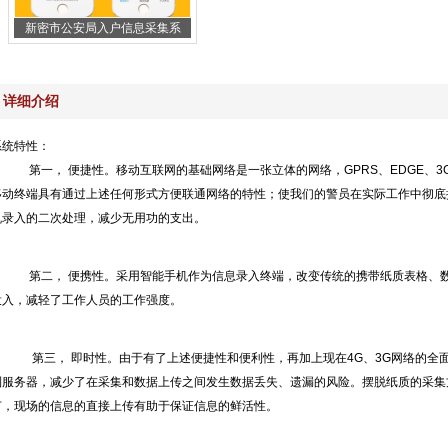
新密市公安局入户信息采集系
详细介绍
系统特性：
第一， 便捷性。移动互联网的基础网络是一张立体的网络，GPRS、EDGE、3G、
移动终端具有通过上述任何形式方便联通网络的特性；使我们的警员在实际工作中彻底
机录入的二次处理，减少无用功的支出。
第二， 便携性。采用智能手机作为信息录入终端，改变传统的携带纸质表格、数
投入，减轻了工作人员的工作强度。
第三， 即时性。由于有了上述便捷性和便利性，再加上现在4G、3G网络的全面
到服务器，减少了在采集和数据上传之间发生数据丢失、遗漏的风险。摆脱纸质的采集
节，现场的信息的直接上传有助于保证信息的鲜活性。