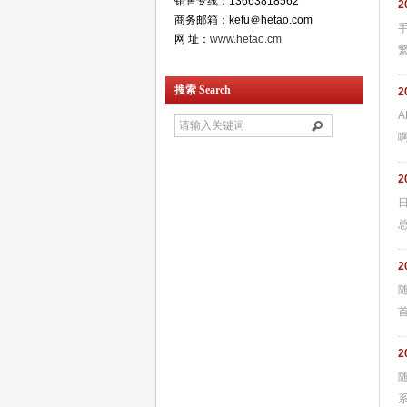
销售专线：13663818562
2
商务邮箱：kefu＠hetao.com
网 址：
www.hetao.cm
搜索 Search
2
2
2
首
2