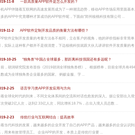
019-11-8
一款高质量APP软件是怎么开发的？
手机APP伴随着互联网的高速发展而成为了一种潮流趋势，移动APP市场应用里面基
繁多的APP中究竟哪种才算成功的APP软件呢，下面由"郑州核桃科技有限公司 ...
019-11-2
APP软件定制开发品质的衡量方法有哪些？
APP软件定制开发质量的考量方法各不相同，立在客户的视角，他的评价指标非常简
啊，实际上这种客户都并不是很清楚，下边核桃科技就跟大伙儿讲讲软件开发质量的考 ..
019-10-25
“独角兽”中国占全球最多，那距离科技强国还有多远呢？
日前，胡润研究院发布首份《2019胡润全球独角兽榜》。 根据榜单，目前全球共有49
总数成为全球独角兽企业最多的国家。 蚂蚁金服、字 ...
019-2-25
语言学习类APP开发应用与方向
随着全球化时代的到来，不同文化体系间的交流和对话也愈发的深入。据公安部出入境管
次突破2亿人次，达到2.33亿人次，同比增长18.7%，占出入境人员总数 ...
019-2-23
传统行业与互联网结合：提高效率
随着当代科技的发展，越来越多的企业开发了自己的APP产品，越来越多的企业认识到
系，用来有效管理员工。 企业APP的开发，本质上是传统行业要 ...