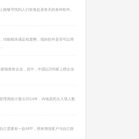
本上能够寻找到人们饮食起居有关的各种软件。
单，功能模块满足程度啊，我的软件是否可以用
.
4家独角兽企业，其中，中国以206家上榜企业
理局统计显示2014年，内地居民出入境人数
自己需要有一款APP，用来增强客户与自己联