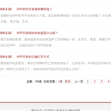
019-2-22
APP软件开发都有哪些端？
一直都听说APP软件开发有好几个端，但是都有哪些端？分别又有什么作用呢？ 本文
户端。 客户端，又叫 ...
019-2-21
APP开发报价的依据是什么呢？
随着互联网的发展，越来越多的创业者选择了互联网这一块。支付宝、美团、滴滴打车
自己的APP。 这就涉及到了APP的价格 ...
019-2-20
APP开发的正确打开方式
随着智能手机的普及，移动互联网时代已经悄然来临了，尤其使3G、4G甚至是5G时
样的一种时代大背景之下，各种各样的手机APP已经被人们所广 ...
总数：59条 当前页数：
1
/6
首页
上一页
1
2
3
4
网站首页
|
关于我们
|
联系方式
|
网站地图